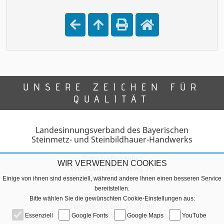
UNSERE ZEICHEN FÜR
QUALITÄT
Landesinnungsverband des Bayerischen
Steinmetz- und Steinbildhauer-Handwerks
Geschäftsstelle:
WIR VERWENDEN COOKIES
Weisskirchner Weg 16
60439 Frankfurt am Main
Einige von ihnen sind essenziell, während andere Ihnen einen besseren Service
bereitstellen.
Telefon: (0 69) 57 60 98
Bitte wählen Sie die gewünschten Cookie-Einstellungen aus:
Telefax: (0 69) 57 60 90
E-Mail: info@liv-steinmetz.de
Essenziell
Google Fonts
Google Maps
YouTube