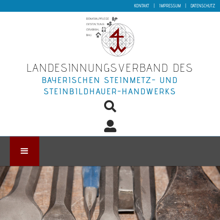
KONTAKT
|
IMPRESSUM
|
DATENSCHUTZ
LANDESINNUNGSVERBAND DES
BAYERISCHEN STEINMETZ- UND
STEINBILDHAUER-HANDWERKS

