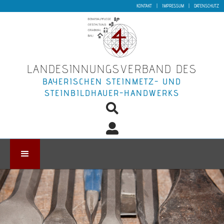
KONTAKT
|
IMPRESSUM
|
DATENSCHUTZ
LANDESINNUNGSVERBAND DES
BAYERISCHEN STEINMETZ- UND
STEINBILDHAUER-HANDWERKS

