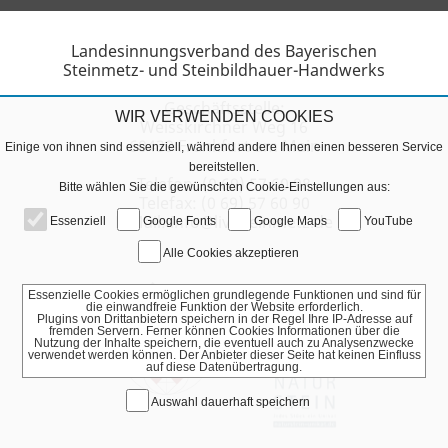
Landesinnungsverband des Bayerischen
Steinmetz- und Steinbildhauer-Handwerks
Geschäftsstelle:
WIR VERWENDEN COOKIES
Weisskirchner Weg 16
60439 Frankfurt am Main
Einige von ihnen sind essenziell, während andere Ihnen einen besseren Service
bereitstellen.
Telefon: (0 69) 57 60 98
Bitte wählen Sie die gewünschten Cookie-Einstellungen aus:
Telefax: (0 69) 57 60 90
E-Mail: info@liv-steinmetz.de
Essenziell
Google Fonts
Google Maps
YouTube
Alle Cookies akzeptieren
Essenzielle Cookies ermöglichen grundlegende Funktionen und sind für
die einwandfreie Funktion der Website erforderlich.
Plugins von Drittanbietern speichern in der Regel Ihre IP-Adresse auf
fremden Servern. Ferner können Cookies Informationen über die
Nutzung der Inhalte speichern, die eventuell auch zu Analysenzwecke
verwendet werden können. Der Anbieter dieser Seite hat keinen Einfluss
auf diese Datenübertragung.
Auswahl dauerhaft speichern